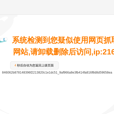
系统检测到您疑似使用网页抓
网站,请卸载删除后访问,ip:216.7
4
秒后自动为您返回上级页面
846062b878148396f2213820c1e1dc51_9af966a8e3fb414fa816f8d8d59658ea