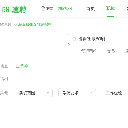
首页
职位
承德
[切换城市]
58速聘 >
承德编辑/出版/印刷招聘
货运司机
文员
地点：
全承德
福利：
其他：
薪资范围
学历要求
工作经验