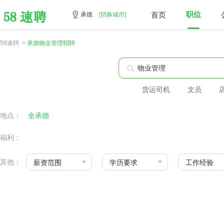
首页
职位
承德
[切换城市]
58速聘 >
承德物业管理招聘
货运司机
文员
地点：
全承德
福利：
其他：
薪资范围
学历要求
工作经验