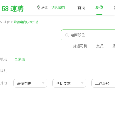
首页
职位
承德
[切换城市]
58速聘 >
承德电商职位招聘
货运司机
文员
地点：
全承德
福利：
其他：
薪资范围
学历要求
工作经验