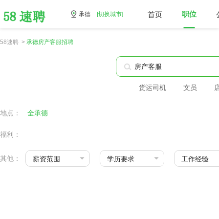
首页
职位
承德
[切换城市]
58速聘 >
承德房产客服招聘
货运司机
文员
地点：
全承德
福利：
其他：
薪资范围
学历要求
工作经验