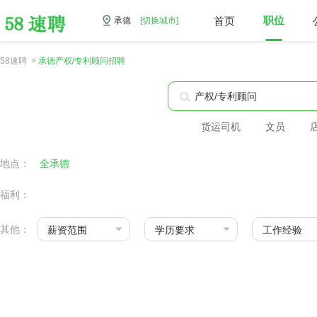
首页
职位
承德
[切换城市]
58速聘 >
承德产权/专利顾问招聘
货运司机
文员
地点：
全承德
福利：
其他：
薪资范围
学历要求
工作经验