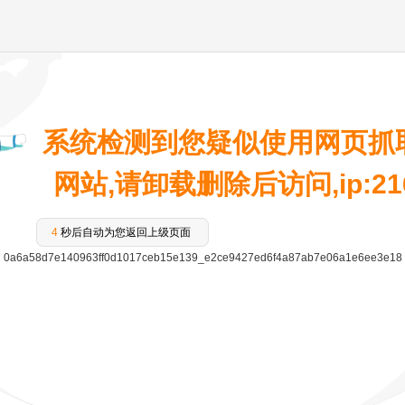
系统检测到您疑似使用网页抓
网站,请卸载删除后访问,ip:216.
3
秒后自动为您返回上级页面
0a6a58d7e140963ff0d1017ceb15e139_e2ce9427ed6f4a87ab7e06a1e6ee3e18