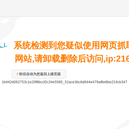
系统检测到您疑似使用网页抓
网站,请卸载删除后访问,ip:216.7
4
秒后自动为您返回上级页面
1b442d062753c1e29f9bccf2c34e5585_52ace3bc6d644e479af8e8be214cb347