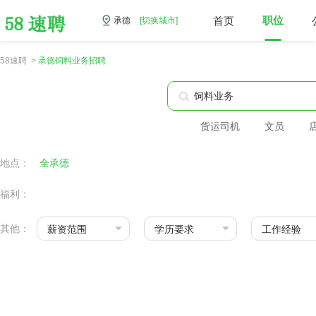
首页
职位
承德
[切换城市]
58速聘 >
承德饲料业务招聘
货运司机
文员
地点：
全承德
福利：
其他：
薪资范围
学历要求
工作经验