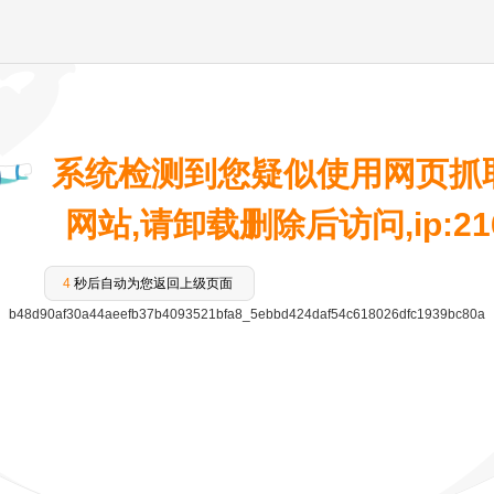
系统检测到您疑似使用网页抓
网站,请卸载删除后访问,ip:216.
3
秒后自动为您返回上级页面
b48d90af30a44aeefb37b4093521bfa8_5ebbd424daf54c618026dfc1939bc80a