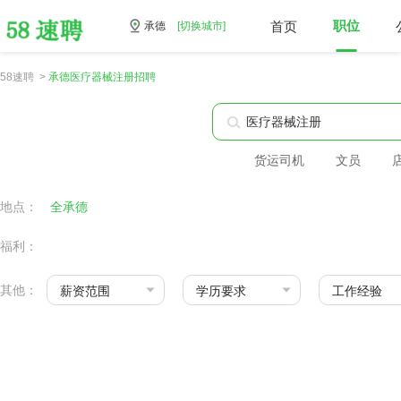
首页
职位
承德
[切换城市]
58速聘 >
承德医疗器械注册招聘
货运司机
文员
地点：
全承德
福利：
其他：
薪资范围
学历要求
工作经验