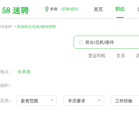
首页
职位
承德
[切换城市]
58速聘 >
承德前台/总机/接待招聘
货运司机
文员
地点：
全承德
福利：
其他：
薪资范围
学历要求
工作经验