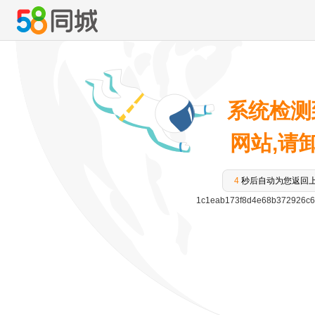
系统检测
网站,请卸载
3
秒后自动为您返回
1c1eab173f8d4e68b372926c