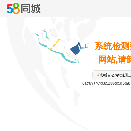
系统检测
网站,请卸
4
秒后自动为您返回
6acf89a70fc085288cd5d1ca