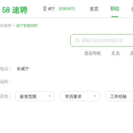
首页
职位
咸宁
[切换城市]
58速聘 >
咸宁客服招聘
货运司机
文员
地点：
全咸宁
福利：
其他：
薪资范围
学历要求
工作经验