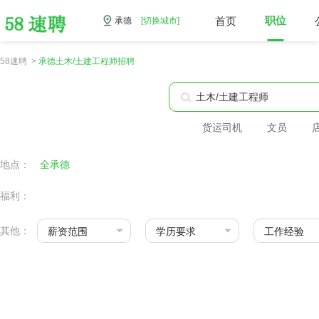
首页
职位
承德
[切换城市]
58速聘 >
承德土木/土建工程师招聘
货运司机
文员
地点：
全承德
福利：
其他：
薪资范围
学历要求
工作经验