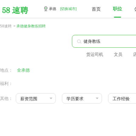
首页
职位
承德
[切换城市]
58速聘 >
承德健身教练招聘
货运司机
文员
地点：
全承德
福利：
其他：
薪资范围
学历要求
工作经验