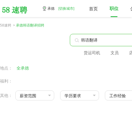
首页
职位
承德
[切换城市]
58速聘 >
承德韩语翻译招聘
货运司机
文员
地点：
全承德
福利：
其他：
薪资范围
学历要求
工作经验