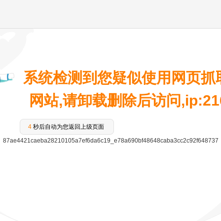
系统检测到您疑似使用网页抓
网站,请卸载删除后访问,ip:216.
4
秒后自动为您返回上级页面
87ae4421caeba28210105a7ef6da6c19_e78a690bf48648caba3cc2c92f648737