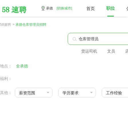
首页
职位
承德
[切换城市]
58速聘 >
承德仓库管理员招聘
货运司机
文员
地点：
全承德
福利：
其他：
薪资范围
学历要求
工作经验