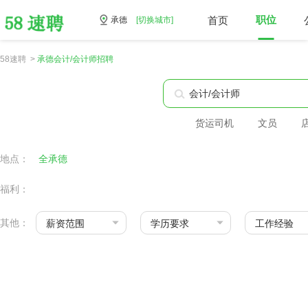
首页
职位
承德
[切换城市]
58速聘 >
承德会计/会计师招聘
货运司机
文员
地点：
全承德
福利：
其他：
薪资范围
学历要求
工作经验