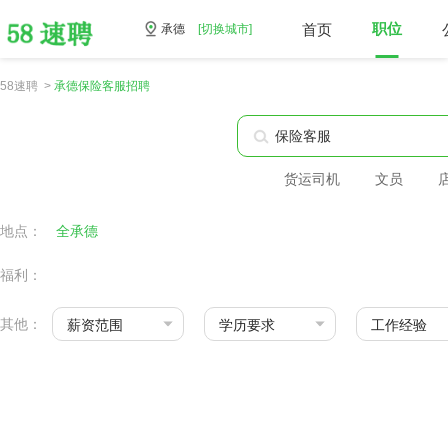
首页
职位
承德
[切换城市]
58速聘 >
承德保险客服招聘
货运司机
文员
地点：
全承德
福利：
其他：
薪资范围
学历要求
工作经验